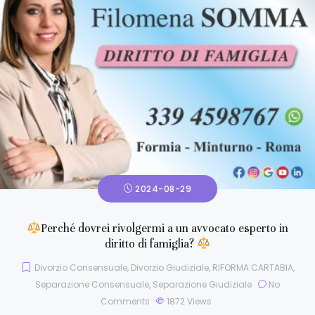
2024-08-29
Perché dovrei rivolgermi a un avvocato esperto in
diritto di famiglia?
Divorzio Consensuale
,
Divorzio Giudiziale
,
RIFORMA CARTABIA
,
Separazione Consensuale
,
Separazione Giudiziale
No
Comments
1872
Views