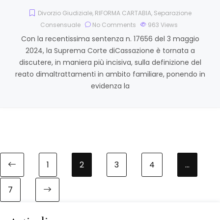
Divorzio Giudiziale
,
RIFORMA CARTABIA
,
Separazione
Consensuale
No Comments
963
Views
Con la recentissima sentenza n. 17656 del 3 maggio
2024, la Suprema Corte diCassazione è tornata a
discutere, in maniera più incisiva, sulla definizione del
reato dimaltrattamenti in ambito familiare, ponendo in
evidenza la
1
2
3
4
…
7