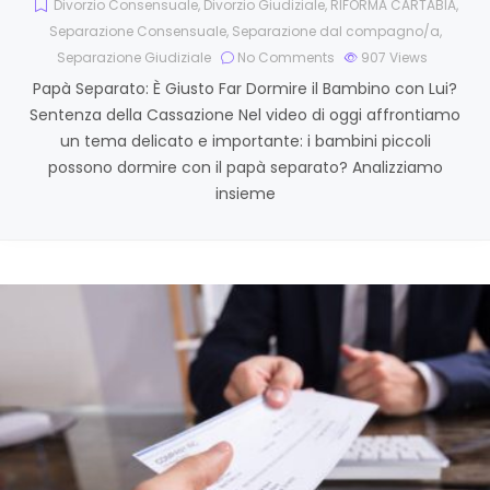
Divorzio Consensuale
,
Divorzio Giudiziale
,
RIFORMA CARTABIA
,
Separazione Consensuale
,
Separazione dal compagno/a
,
Separazione Giudiziale
No Comments
907
Views
Papà Separato: È Giusto Far Dormire il Bambino con Lui?
Sentenza della Cassazione Nel video di oggi affrontiamo
un tema delicato e importante: i bambini piccoli
possono dormire con il papà separato? Analizziamo
insieme