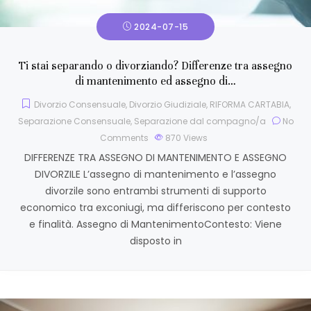
2024-07-15
Ti stai separando o divorziando? Differenze tra assegno
di mantenimento ed assegno di…
Divorzio Consensuale
,
Divorzio Giudiziale
,
RIFORMA CARTABIA
,
Separazione Consensuale
,
Separazione dal compagno/a
No
Comments
870
Views
DIFFERENZE TRA ASSEGNO DI MANTENIMENTO E ASSEGNO
DIVORZILE L’assegno di mantenimento e l’assegno
divorzile sono entrambi strumenti di supporto
economico tra exconiugi, ma differiscono per contesto
e finalità. Assegno di MantenimentoContesto: Viene
disposto in