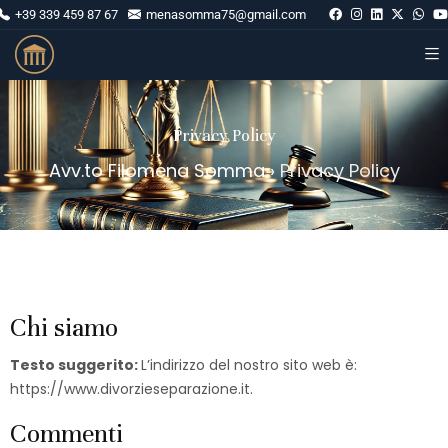
+39 339 459 87 67
menasomma75@gmail.com
Privacy Policy
Avv.to Filomena Somma
›
Privacy Policy
Chi siamo
Testo suggerito:
L’indirizzo del nostro sito web è:
https://www.divorzieseparazione.it.
Commenti