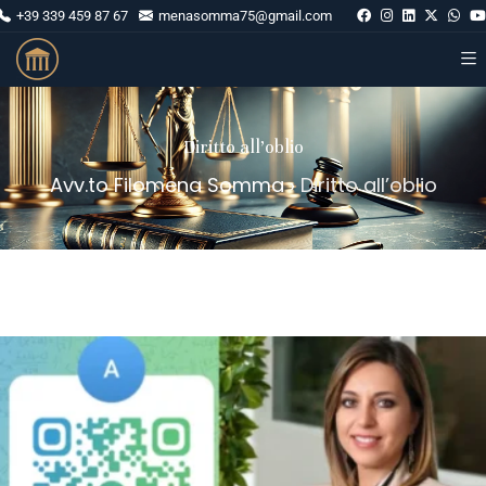
+39 339 459 87 67
menasomma75@gmail.com
Diritto all’oblio
Avv.to Filomena Somma
›
Diritto all’oblio