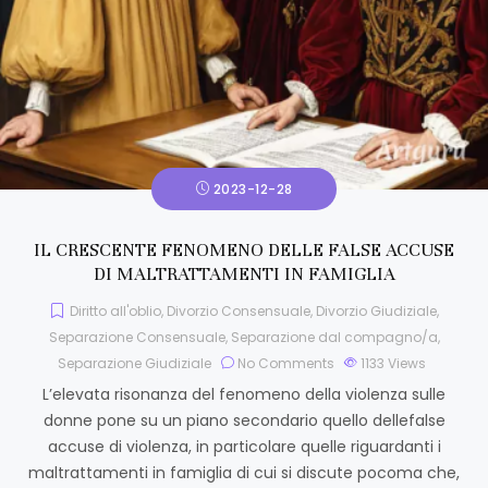
2023-12-28
IL CRESCENTE FENOMENO DELLE FALSE ACCUSE
DI MALTRATTAMENTI IN FAMIGLIA
Diritto all'oblio
,
Divorzio Consensuale
,
Divorzio Giudiziale
,
Separazione Consensuale
,
Separazione dal compagno/a
,
Separazione Giudiziale
No Comments
1133
Views
L’elevata risonanza del fenomeno della violenza sulle
donne pone su un piano secondario quello dellefalse
accuse di violenza, in particolare quelle riguardanti i
maltrattamenti in famiglia di cui si discute pocoma che,