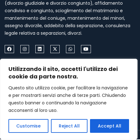
(divorzio giudiziale e divorzio congiunto), affidamento
condiviso e congiunto, scioglimento del matrimonio e
mantenimento del coniuge, mantenimento dei minori,
assegno divorzile, addebito della separazione, consulenza
legale relativa a separazioni, divorzi.
Come Contattarmi
Utilizzando il sito, accetti l'utilizzo dei
Formia via Palazzo Condotto 18
cookie da parte nostra.
+39 339 459 87 67
Questo sito utilizza cookie, per facilitare la navigazione
e per mostrarti servizi anche di terze parti. Chiudendo
menasomma75@gmail.com
questo banner o continuando la navigazione
acconsenti al loro uso.
Lunedi–Venerdì: 9am – 7pm
Customise
Reject All
Accept All