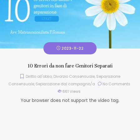
2023-11-22
10 Errori da non fare Genitori Separati
Diritto all'oblio
,
Divorzio Consensuale
,
Separazione
Consensuale
,
Separazione dal compagno/a
No Comments
661
Views
Your browser does not support the video tag.