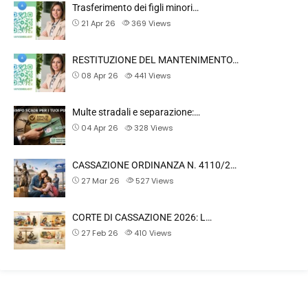
Trasferimento dei figli minori…
21 Apr 26
369
Views
RESTITUZIONE DEL MANTENIMENTO…
08 Apr 26
441
Views
Multe stradali e separazione:…
04 Apr 26
328
Views
CASSAZIONE ORDINANZA N. 4110/2…
27 Mar 26
527
Views
CORTE DI CASSAZIONE 2026: L…
27 Feb 26
410
Views