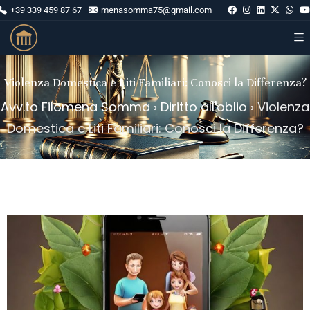
+39 339 459 87 67
menasomma75@gmail.com
Violenza Domestica e Liti Familiari: Conosci la Differenza?
Avv.to Filomena Somma
›
Diritto all'oblio
›
Violenza
Domestica e Liti Familiari: Conosci la Differenza?