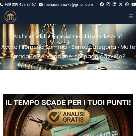
+39 339 459 87 67
menasomma75@gmail.com
Multe stradali e separazione: chi paga davvero?
Avv.to Filomena Somma
›
Senza categoria
›
Multe
stradali e separazione: chi paga davvero?