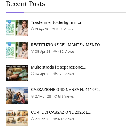
Recent Posts
Trasferimento dei figli minori…
21 Apr 26
362
Views
RESTITUZIONE DEL MANTENIMENTO…
08 Apr 26
432
Views
Multe stradali e separazione:…
04 Apr 26
325
Views
CASSAZIONE ORDINANZA N. 4110/2…
27 Mar 26
519
Views
CORTE DI CASSAZIONE 2026: L…
27 Feb 26
407
Views