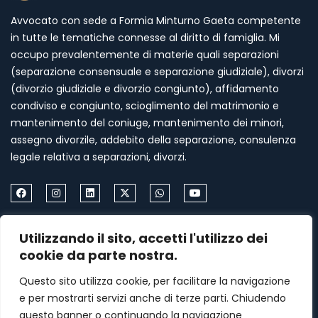
Avvocato con sede a Formia Minturno Gaeta competente
in tutte le tematiche connesse al diritto di famiglia. Mi
occupo prevalentemente di materie quali separazioni
(separazione consensuale e separazione giudiziale), divorzi
(divorzio giudiziale e divorzio congiunto), affidamento
condiviso e congiunto, scioglimento del matrimonio e
mantenimento del coniuge, mantenimento dei minori,
assegno divorzile, addebito della separazione, consulenza
legale relativa a separazioni, divorzi.
Come Contattarmi
Utilizzando il sito, accetti l'utilizzo dei
Formia via Palazzo Condotto 18
cookie da parte nostra.
+39 339 459 87 67
Questo sito utilizza cookie, per facilitare la navigazione
e per mostrarti servizi anche di terze parti. Chiudendo
menasomma75@gmail.com
questo banner o continuando la navigazione