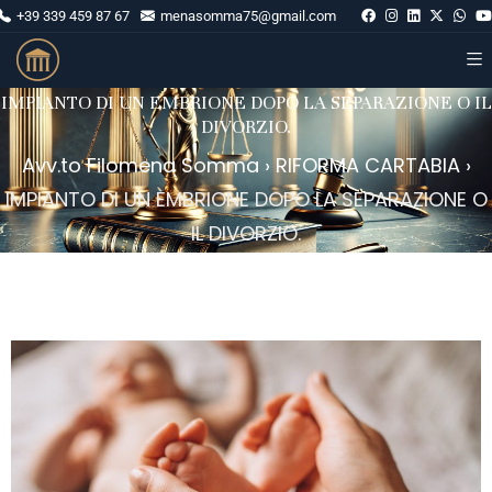
+39 339 459 87 67
menasomma75@gmail.com
IMPIANTO DI UN EMBRIONE DOPO LA SEPARAZIONE O IL
DIVORZIO.
Avv.to Filomena Somma
›
RIFORMA CARTABIA
›
IMPIANTO DI UN EMBRIONE DOPO LA SEPARAZIONE O
IL DIVORZIO.