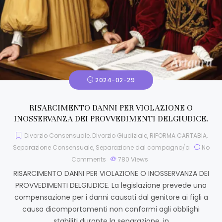
2024-02-29
RISARCIMENTO DANNI PER VIOLAZIONE O
INOSSERVANZA DEI PROVVEDIMENTI DELGIUDICE.
Divorzio Consensuale
,
Divorzio Giudiziale
,
RIFORMA CARTABIA
,
Separazione Consensuale
,
Separazione dal compagno/a
No
Comments
780
Views
RISARCIMENTO DANNI PER VIOLAZIONE O INOSSERVANZA DEI
PROVVEDIMENTI DELGIUDICE. La legislazione prevede una
compensazione per i danni causati dal genitore ai figli a
causa dicomportamenti non conformi agli obblighi
stabiliti durante la separazione, in