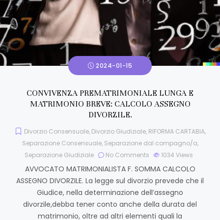
2024-01-15
CONVIVENZA PREMATRIMONIALE LUNGA E
MATRIMONIO BREVE: CALCOLO ASSEGNO
DIVORZILE.
Divorzio Consensuale
,
Divorzio Giudiziale
,
RIFORMA CARTABIA
,
Separazione Consensuale
,
Separazione dal compagno/a
,
Separazione Giudiziale
No Comments
1034
Views
AVVOCATO MATRIMONIALISTA F. SOMMA CALCOLO
ASSEGNO DIVORZILE. La legge sul divorzio prevede che il
Giudice, nella determinazione dell’assegno
divorzile,debba tener conto anche della durata del
matrimonio, oltre ad altri elementi quali la