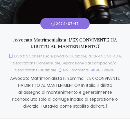
2024-07-17
Avvocato Matrimonialista :L’EX CONVIVENTE HA
DIRITTO AL MANTENIMENTO?
Divorzio Consensuale
,
Divorzio Giudiziale
,
RIFORMA CARTABIA
,
Separazione Consensuale
,
Separazione dal compagno/a
,
Separazione Giudiziale
No Comments
968
Views
Avvocato Matrimonialista F. Somma : L’EX CONVIVENTE
HA DIRITTO AL MANTENIMENTO? In Italia, il diritto
all’assegno di mantenimento è generalmente
riconosciuto solo al coniuge incaso di separazione o
divorzio. Tuttavia, come stabilito dall’art. 1