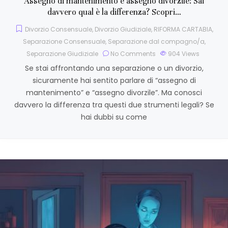
Assegno di mantenimento e assegno divorzile: Sai
davvero qual è la differenza? Scopri…
Divorzio Consensuale
,
Divorzio Giudiziale
,
RIFORMA CARTABIA
,
Separazione Consensuale
,
Separazione dal compagno/a
,
Separazione Giudiziale
No Comments
904
Views
Se stai affrontando una separazione o un divorzio,
sicuramente hai sentito parlare di “assegno di
mantenimento” e “assegno divorzile”. Ma conosci
davvero la differenza tra questi due strumenti legali? Se
hai dubbi su come