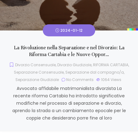
2024-01-12
La Rivoluzione nella Separazione e nel Divorzio: La
Riforma Cartabia e le Nuove Oppor…
Divorzio Consensuale
,
Divorzio Giudiziale
,
RIFORMA CARTABIA
,
Separazione Consensuale
,
Separazione dal compagno/a
,
Separazione Giudiziale
No Comments
1064
Views
Avvocato affidabile matrimonialista divorzista La
recente riforma Cartabia ha introdotto significative
modifiche nel processo di separazione e divorzio,
aprendo la strada a un cambiamento epocale per le
coppie che desiderano porre fine al loro