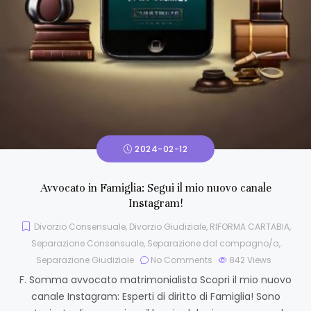
2024-02-12
Avvocato in Famiglia: Segui il mio nuovo canale
Instagram!
Divorzio Consensuale
,
Divorzio Giudiziale
,
RIFORMA CARTABIA
,
Separazione Consensuale
,
Separazione dal compagno/a
,
Separazione Giudiziale
No Comments
842
Views
F. Somma avvocato matrimonialista Scopri il mio nuovo
canale Instagram: Esperti di diritto di Famiglia! Sono