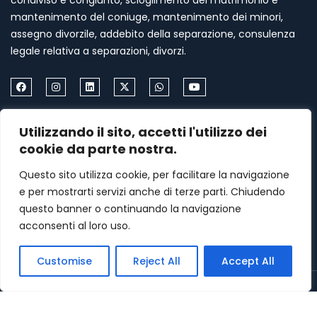
condiviso e congiunto, scioglimento del matrimonio e
mantenimento del coniuge, mantenimento dei minori,
assegno divorzile, addebito della separazione, consulenza
legale relativa a separazioni, divorzi.
Come Contattarmi
Utilizzando il sito, accetti l'utilizzo dei
cookie da parte nostra.
Formia via Palazzo Condotto 18
Questo sito utilizza cookie, per facilitare la navigazione
+39 339 459 87 67
e per mostrarti servizi anche di terze parti. Chiudendo
menasomma75@gmail.com
questo banner o continuando la navigazione
acconsenti al loro uso.
Lunedi–Venerdì: 9am – 7pm
Customise
Reject All
Accept All
Copyright © Avv.to Filomena Somma | All rights reserved.