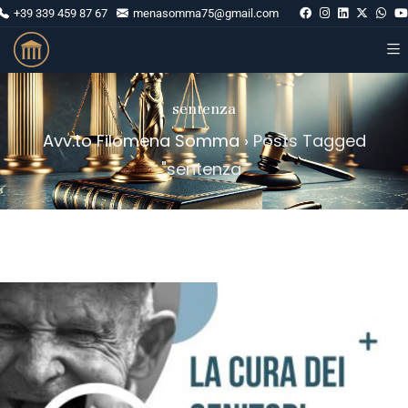
+39 339 459 87 67
menasomma75@gmail.com
sentenza
Avv.to Filomena Somma
›
Posts Tagged
"sentenza"