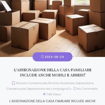
2024-06-24
L’ASSEGNAZIONE DELLA CASA FAMILIARE
INCLUDE ANCHE MOBILI E ARREDI?
Divorzio Consensuale
,
Divorzio Giudiziale
,
Separazione
Consensuale
,
Separazione dal compagno/a
No Comments
798
Views
L’ASSEGNAZIONE DELLA CASA FAMILIARE INCLUDE ANCHE