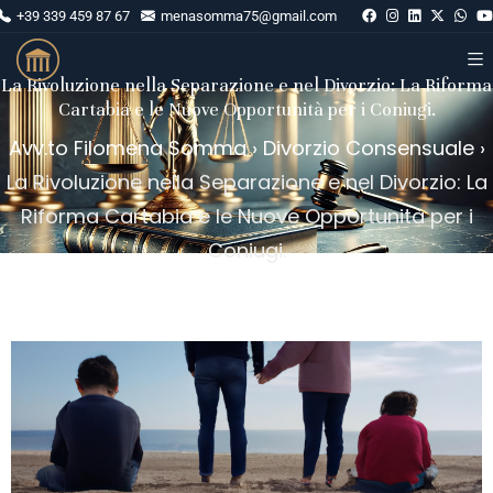
+39 339 459 87 67
menasomma75@gmail.com
La Rivoluzione nella Separazione e nel Divorzio: La Riforma
Cartabia e le Nuove Opportunità per i Coniugi.
Avv.to Filomena Somma
›
Divorzio Consensuale
›
La Rivoluzione nella Separazione e nel Divorzio: La
Riforma Cartabia e le Nuove Opportunità per i
Coniugi.