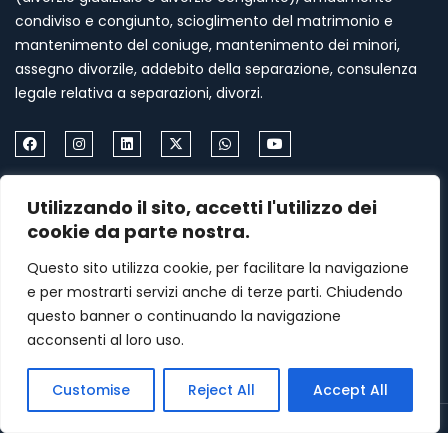
condiviso e congiunto, scioglimento del matrimonio e
mantenimento del coniuge, mantenimento dei minori,
assegno divorzile, addebito della separazione, consulenza
legale relativa a separazioni, divorzi.
Come Contattarmi
Utilizzando il sito, accetti l'utilizzo dei
Formia via Palazzo Condotto 18
cookie da parte nostra.
+39 339 459 87 67
Questo sito utilizza cookie, per facilitare la navigazione
e per mostrarti servizi anche di terze parti. Chiudendo
menasomma75@gmail.com
questo banner o continuando la navigazione
acconsenti al loro uso.
Lunedi–Venerdì: 9am – 7pm
Customise
Reject All
Accept All