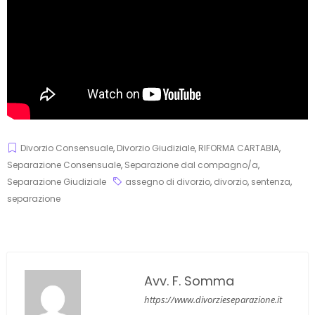
Divorzio Consensuale
,
Divorzio Giudiziale
,
RIFORMA CARTABIA
,
Separazione Consensuale
,
Separazione dal compagno/a
,
Separazione Giudiziale
assegno di divorzio
,
divorzio
,
sentenza
,
separazione
Avv. F. Somma
https://www.divorzieseparazione.it