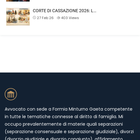
CORTE DI CASSAZIONE 2026: L…
27 Feb 26
403
Views
Avvocato con sede a Formia Minturno Gaeta competente
in tutte le tematiche connesse al diritto di famiglia. Mi
occupo prevalentemente di materie quali separazioni
(separazione consensuale e separazione giudiziale), divorzi
(divorzio giudiziale e divorzio congiunto), affidamento