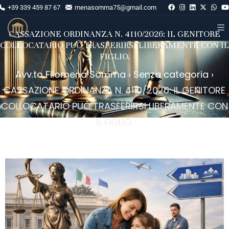
+39 339 459 87 67
menasomma75@gmail.com
CASSAZIONE ORDINANZA N. 4110/2026: IL GENITORE
COLLOCATARIO PUÒ TRASFERIRSI LIBERAMENTE CON IL
FIGLIO.
Avv.to Filomena Somma
›
Senza categoria
›
CASSAZIONE ORDINANZA N. 4110/2026: IL GENITORE
COLLOCATARIO PUÒ TRASFERIRSI LIBERAMENTE CON
IL FIGLIO.