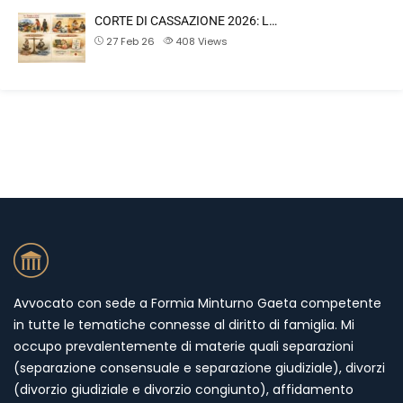
CORTE DI CASSAZIONE 2026: L…
27 Feb 26
408
Views
Avvocato con sede a Formia Minturno Gaeta competente
in tutte le tematiche connesse al diritto di famiglia. Mi
occupo prevalentemente di materie quali separazioni
(separazione consensuale e separazione giudiziale), divorzi
(divorzio giudiziale e divorzio congiunto), affidamento