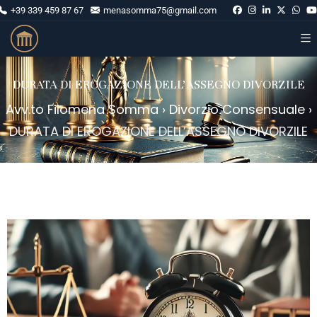
+39 339 459 87 67
menasomma75@gmail.com
DURATA DI EROGAZIONE DELL’ASSEGNO DIVORZILE
Avv.to Filomena Somma
›
Divorzio Consensuale
›
DURATA DI EROGAZIONE DELL’ASSEGNO DIVORZILE