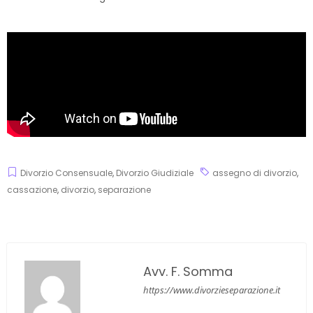
Divorzio Consensuale
,
Divorzio Giudiziale
assegno di divorzio
,
cassazione
,
divorzio
,
separazione
Avv. F. Somma
https://www.divorzieseparazione.it