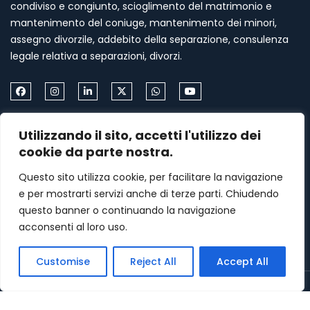
condiviso e congiunto, scioglimento del matrimonio e
mantenimento del coniuge, mantenimento dei minori,
assegno divorzile, addebito della separazione, consulenza
legale relativa a separazioni, divorzi.
Come Contattarmi
Utilizzando il sito, accetti l'utilizzo dei
Formia via Palazzo Condotto 18
cookie da parte nostra.
+39 339 459 87 67
Questo sito utilizza cookie, per facilitare la navigazione
e per mostrarti servizi anche di terze parti. Chiudendo
menasomma75@gmail.com
questo banner o continuando la navigazione
acconsenti al loro uso.
Lunedi–Venerdì: 9am – 7pm
Customise
Reject All
Accept All
Copyright © Avv.to Filomena Somma | All rights reserved.