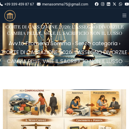
+39 339 459 87 67
menasomma75@gmail.com
CORTE DI CASSAZIONE 2026: L’ASSEGNO DIVORZILE
CAMBIA PELLE, VALE IL SACRIFICIO NON IL LUSSO
Avv.to Filomena Somma
›
Senza categoria
›
CORTE DI CASSAZIONE 2026: L’ASSEGNO DIVORZILE
CAMBIA PELLE, VALE IL SACRIFICIO NON IL LUSSO