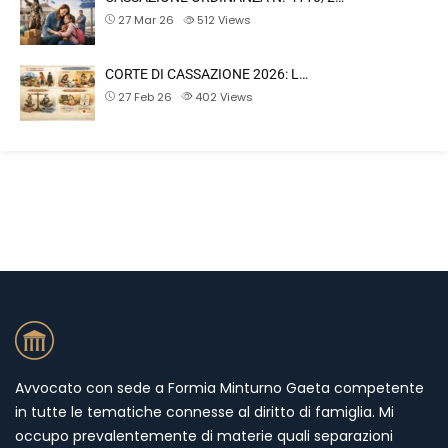
27 Mar 26
512
Views
CORTE DI CASSAZIONE 2026: L…
27 Feb 26
402
Views
Avvocato con sede a Formia Minturno Gaeta competente
in tutte le tematiche connesse al diritto di famiglia. Mi
occupo prevalentemente di materie quali separazioni