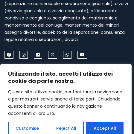
(separazione consensuale e separazione giudiziale), divorzi
(divorzio giudiziale e divorzio congiunto), affidamento
condiviso e congiunto, scioglimento del matrimonio e
mantenimento del coniuge, mantenimento dei minori,
assegno divorzile, addebito della separazione, consulenza
legale relativa a separazioni, divorzi.
Come Contattarmi
Utilizzando il sito, accetti l'utilizzo dei
Formia via Palazzo Condotto 18
cookie da parte nostra.
+39 339 459 87 67
Questo sito utilizza cookie, per facilitare la navigazione
e per mostrarti servizi anche di terze parti. Chiudendo
menasomma75@gmail.com
questo banner o continuando la navigazione
acconsenti al loro uso.
Lunedi–Venerdì: 9am – 7pm
Customise
Reject All
Accept All