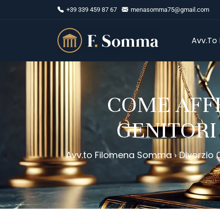
+39 339 459 87 67
menasomma75@gmail.com
Avv.to
COME AFFR
GENITORI 
Avv.to Filomena Somma
›
Divorzio