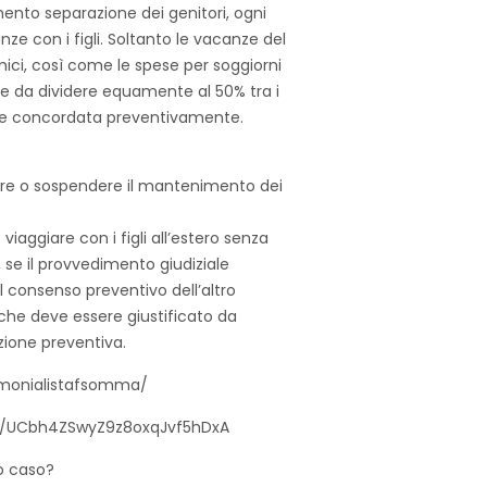
nto separazione dei genitori, ogni
ze con i figli. Soltanto le vacanze del
amici, così come le spese per soggiorni
rie da dividere equamente al 50% tra i
ere concordata preventivamente.
urre o sospendere il mantenimento dei
viaggiare con i figli all’estero senza
, se il provvedimento giudiziale
 il consenso preventivo dell’altro
 (che deve essere giustificato da
azione preventiva.
monialistafsomma/
l/UCbh4ZSwyZ9z8oxqJvf5hDxA
o caso?