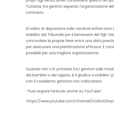
propri figli senza dover condividere questo tempo 
Tuttavia, tra genitori separati, l’organizzazione 
contrasto.
Di solito, le disposizioni sulle vacanze estive sono 
stabilito dal Tribunale per il benessere dei figli. G
concordare le proprie ferie entro una data prestab
per assicurare una pianificazione efficace. È consig
possibile per una migliore organizzazione.
Quando non c’è un’intesa tra i genitori sulle mod
dei bambini o dei ragazzi, è il giudice a stabilire 
con il cosiddetto genitore non collocatario.
” Puoi seguire l’articolo anche su YouTube”
:
https://www.youtube.com/channel/UCbh4ZSwy