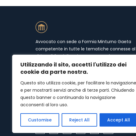
Avvocato con sede a Formia Minturno Gaeta
competente in tutte le tematiche connesse al
diritto di famiglia. Mi occupo prevalentemente 
materie quali separazioni (separazione
Utilizzando il sito, accetti l'utilizzo dei
consensuale e separazione giudiziale), divorzi
cookie da parte nostra.
(divorzio giudiziale e divorzio congiunto),
Questo sito utilizza cookie, per facilitare la navigazion
affidamento condiviso e congiunto, scioglime
e per mostrarti servizi anche di terze parti. Chiudendo
del matrimonio e mantenimento del coniuge,
questo banner o continuando la navigazione
mantenimento dei minori, assegno divorzile,
acconsenti al loro uso.
addebito della separazione, consulenza legale
relativa a separazioni, divorzi.
Customise
Reject All
Accept All