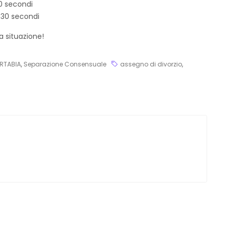
0 secondi
i 30 secondi
a situazione!
RTABIA
,
Separazione Consensuale
assegno di divorzio
,