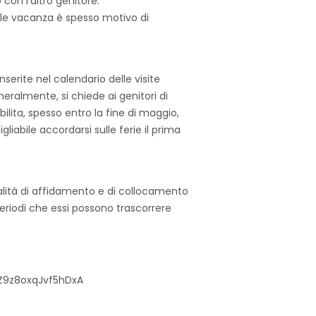
con l’altro genitore.
delle vacanza è spesso motivo di
inserite nel calendario delle visite
eneralmente, si chiede ai genitori di
ilita, spesso entro la fine di maggio,
liabile accordarsi sulle ferie il prima
alità di affidamento e di collocamento
i periodi che essi possono trascorrere
Z9z8oxqJvf5hDxA