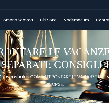
 Filomena Somma
Chi Sono
Vademecum
Contatt
ONTARE LE VACANZE
SEPARATI: CONSIGLI 
 Consensuale
›
COME AFFRONTARE LE VACANZE ESTIVE
RISORSE.