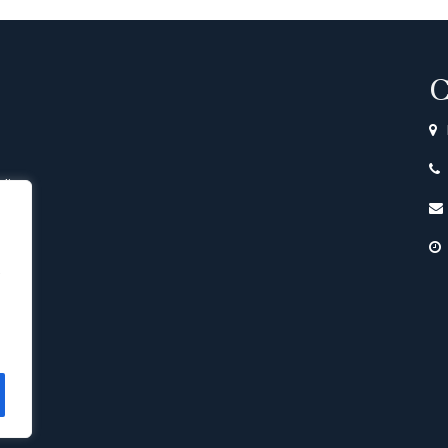
C
di
e
nto