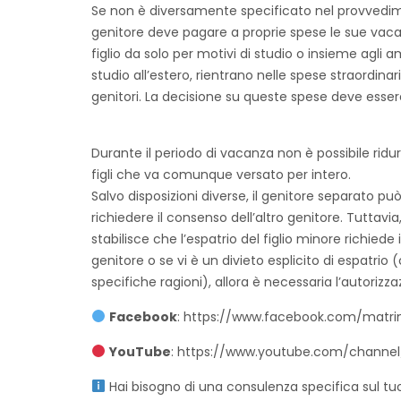
Se non è diversamente specificato nel provvedime
genitore deve pagare a proprie spese le sue vacan
figlio da solo per motivi di studio o insieme agli 
studio all’estero, rientrano nelle spese straordina
genitori. La decisione su queste spese deve ess
Durante il periodo di vacanza non è possibile rid
figli che va comunque versato per intero.
Salvo disposizioni diverse, il genitore separato può 
richiedere il consenso dell’altro genitore. Tuttavia
stabilisce che l’espatrio del figlio minore richiede
genitore o se vi è un divieto esplicito di espatrio
specifiche ragioni), allora è necessaria l’autorizz
Facebook
:
https://www.facebook.com/matri
YouTube
:
https://www.youtube.com/channe
Hai bisogno di una consulenza specifica sul tu