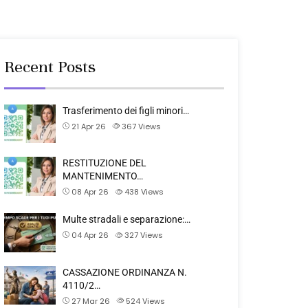
Recent Posts
Trasferimento dei figli minori…
21 Apr 26
367
Views
RESTITUZIONE DEL
MANTENIMENTO…
08 Apr 26
438
Views
Multe stradali e separazione:…
04 Apr 26
327
Views
CASSAZIONE ORDINANZA N.
4110/2…
27 Mar 26
524
Views