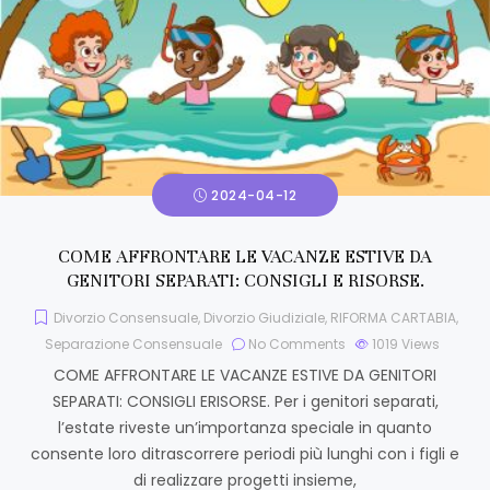
2024-04-12
COME AFFRONTARE LE VACANZE ESTIVE DA
GENITORI SEPARATI: CONSIGLI E RISORSE.
Divorzio Consensuale
,
Divorzio Giudiziale
,
RIFORMA CARTABIA
,
Separazione Consensuale
No Comments
1019
Views
COME AFFRONTARE LE VACANZE ESTIVE DA GENITORI
SEPARATI: CONSIGLI ERISORSE. Per i genitori separati,
l’estate riveste un’importanza speciale in quanto
consente loro ditrascorrere periodi più lunghi con i figli e
di realizzare progetti insieme,