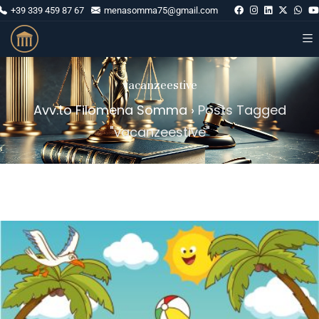
+39 339 459 87 67
menasomma75@gmail.com
vacanzeestive
Avv.to Filomena Somma
›
Posts Tagged
"vacanzeestive"