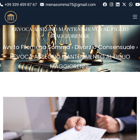
+39 339 459 87 67
menasomma75@gmail.com
REVOCA ASSEGNO MANTENIMENTO AL FIGLIO
MAGGIORENNE
Avv.to Filomena Somma
›
Divorzio Consensuale
›
REVOCA ASSEGNO MANTENIMENTO AL FIGLIO
MAGGIORENNE