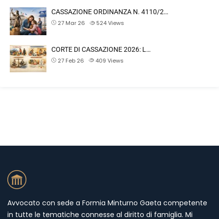
CASSAZIONE ORDINANZA N. 4110/2…
27 Mar 26
524
Views
CORTE DI CASSAZIONE 2026: L…
27 Feb 26
409
Views
Avvocato con sede a Formia Minturno Gaeta competente
in tutte le tematiche connesse al diritto di famiglia. Mi