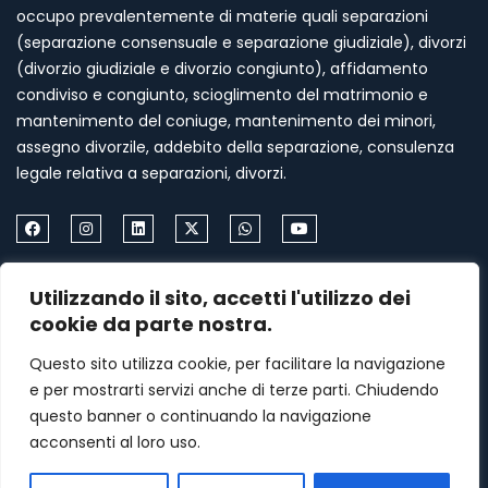
occupo prevalentemente di materie quali separazioni
(separazione consensuale e separazione giudiziale), divorzi
(divorzio giudiziale e divorzio congiunto), affidamento
condiviso e congiunto, scioglimento del matrimonio e
mantenimento del coniuge, mantenimento dei minori,
assegno divorzile, addebito della separazione, consulenza
legale relativa a separazioni, divorzi.
Come Contattarmi
Utilizzando il sito, accetti l'utilizzo dei
Formia via Palazzo Condotto 18
cookie da parte nostra.
+39 339 459 87 67
Questo sito utilizza cookie, per facilitare la navigazione
e per mostrarti servizi anche di terze parti. Chiudendo
menasomma75@gmail.com
questo banner o continuando la navigazione
acconsenti al loro uso.
Lunedi–Venerdì: 9am – 7pm