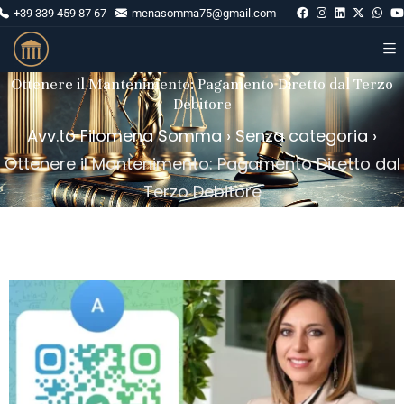
+39 339 459 87 67
menasomma75@gmail.com
Ottenere il Mantenimento: Pagamento Diretto dal Terzo
Debitore
Avv.to Filomena Somma
›
Senza categoria
›
Ottenere il Mantenimento: Pagamento Diretto dal
Terzo Debitore