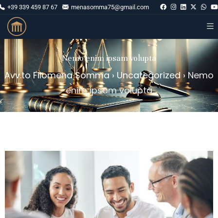
+39 339 459 87 67
menasomma75@gmail.com
Nemo enim ipsam volupta
Avv.to Filomena Somma
›
Uncategorized
›
Nemo
enim ipsam volupta