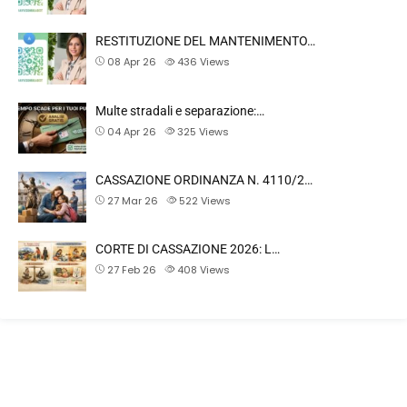
RESTITUZIONE DEL MANTENIMENTO…
08 Apr 26
436
Views
Multe stradali e separazione:…
04 Apr 26
325
Views
CASSAZIONE ORDINANZA N. 4110/2…
27 Mar 26
522
Views
CORTE DI CASSAZIONE 2026: L…
27 Feb 26
408
Views