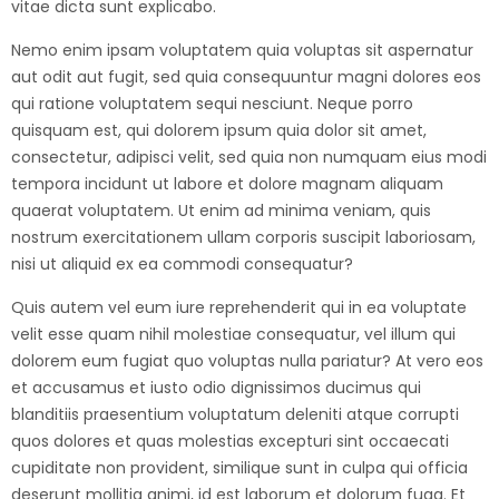
vitae dicta sunt explicabo.
Nemo enim ipsam voluptatem quia voluptas sit aspernatur
aut odit aut fugit, sed quia consequuntur magni dolores eos
qui ratione voluptatem sequi nesciunt. Neque porro
quisquam est, qui dolorem ipsum quia dolor sit amet,
consectetur, adipisci velit, sed quia non numquam eius modi
tempora incidunt ut labore et dolore magnam aliquam
quaerat voluptatem. Ut enim ad minima veniam, quis
nostrum exercitationem ullam corporis suscipit laboriosam,
nisi ut aliquid ex ea commodi consequatur?
Quis autem vel eum iure reprehenderit qui in ea voluptate
velit esse quam nihil molestiae consequatur, vel illum qui
dolorem eum fugiat quo voluptas nulla pariatur? At vero eos
et accusamus et iusto odio dignissimos ducimus qui
blanditiis praesentium voluptatum deleniti atque corrupti
quos dolores et quas molestias excepturi sint occaecati
cupiditate non provident, similique sunt in culpa qui officia
deserunt mollitia animi, id est laborum et dolorum fuga. Et