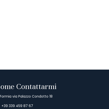
ome Contattarmi
Formia via Palazzo Condotto 18
+39 339 459 87 67