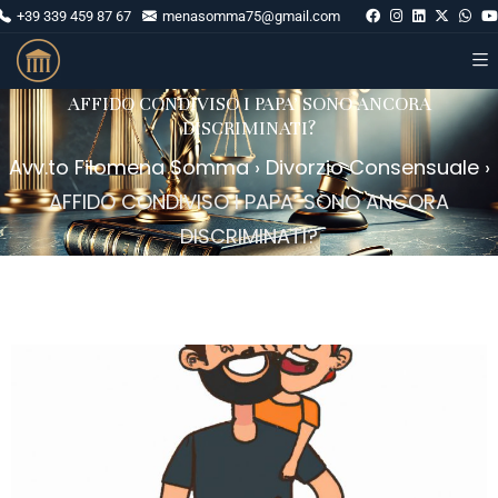
+39 339 459 87 67
menasomma75@gmail.com
AFFIDO CONDIVISO I PAPA’ SONO ANCORA
DISCRIMINATI?
Avv.to Filomena Somma
›
Divorzio Consensuale
›
AFFIDO CONDIVISO I PAPA’ SONO ANCORA
DISCRIMINATI?