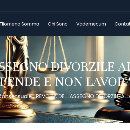
 Filomena Somma
Chi Sono
Vademecum
Contatt
SSEGNO DIVORZILE 
PENDE E NON LAVOR
 Consensuale
›
REVOCA DELL’ASSEGNO DIVORZILE ALL