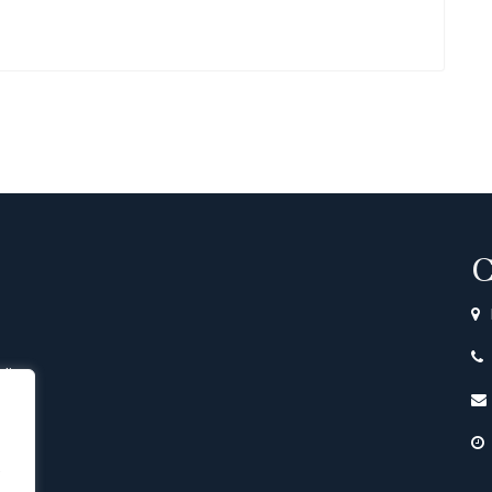
C
di
e
nto