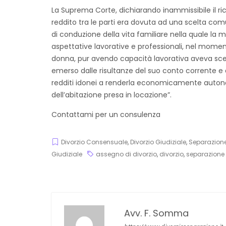
La Suprema Corte, dichiarando inammissibile il ric
reddito tra le parti era dovuta ad una scelta com
di conduzione della vita familiare nella quale la m
aspettative lavorative e professionali, nel momen
donna, pur avendo capacità lavorativa aveva scelt
emerso dalle risultanze del suo conto corrente e 
redditi idonei a renderla economicamente autono
dell’abitazione presa in locazione”.
Contattami per un consulenza
Divorzio Consensuale
,
Divorzio Giudiziale
,
Separazion
Giudiziale
assegno di divorzio
,
divorzio
,
separazione
Avv. F. Somma