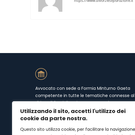
https://www.divorzieseparazione.it
Avvocato con sede a Formia Minturno Gaeta
competente in tutte le tematiche connesse al
diritto di famiglia. Mi occupo prevalentemente 
materie quali separazioni (separazione
Utilizzando il sito, accetti l'utilizzo dei
consensuale e separazione giudiziale), divorzi
cookie da parte nostra.
(divorzio giudiziale e divorzio congiunto),
Questo sito utilizza cookie, per facilitare la navigazion
affidamento condiviso e congiunto, scioglime