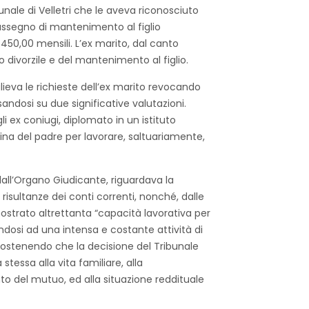
ale di Velletri che le aveva riconosciuto
 assegno di mantenimento al figlio
0,00 mensili. L’ex marito, dal canto
o divorzile e del mantenimento al figlio.
lieva le richieste dell’ex marito revocando
asandosi su due significative valutazioni.
li ex coniugi, diplomato in un istituto
icina del padre per lavorare, saltuariamente,
all’Organo Giudicante, riguardava la
risultanze dei conti correnti, nonché, dalle
mostrato altrettanta “capacità lavorativa per
candosi ad una intensa e costante attività di
sostenendo che la decisione del Tribunale
tessa alla vita familiare, alla
to del mutuo, ed alla situazione reddituale