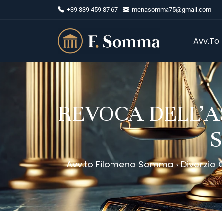
+39 339 459 87 67
menasomma75@gmail.com
Avv.to
REVOCA DELL’A
S
Avv.to Filomena Somma
›
Divorzio