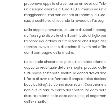
proponeva appello alla sentenza emessa dal Tribun
un assegno divorzile di Euro 100,00 mensili ed un
maggiorenne, ma non ancora autonomo, di Euro 45
suo, si costituiva chiedendo la revoca dell’assegn
Nella propria pronuncia, La Corte di Appello accog
sia l’assegno divorzile che il contributo al figlio b
La prima riguardava la circostanza che il figlio deg
tecnico, aveva scelto di lasciare il lavoro nell’off
con il compagno della madre.
La seconda circostanza presa in considerazione d
capacità reddituale della ex moglie, provata dalle 
futili spese sostenute. Inoltre, la donna aveva di
il fatto di aver trasformato il proprio fisico dedi
body building”. La donna ricorreva in Cassazione 
non aveva tenuto conto del contributo dato dalla s
ristrutturazione della casa coniugale, al pagamen
dell’ex marito.