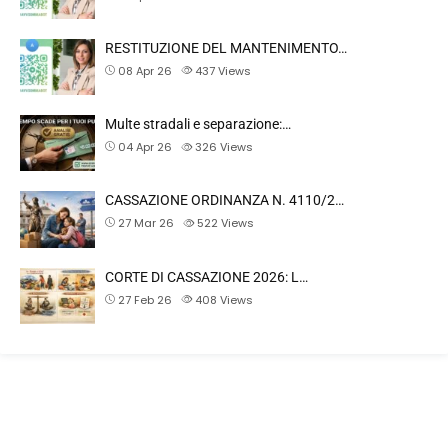
RESTITUZIONE DEL MANTENIMENTO…
08 Apr 26
437
Views
Multe stradali e separazione:…
04 Apr 26
326
Views
CASSAZIONE ORDINANZA N. 4110/2…
27 Mar 26
522
Views
CORTE DI CASSAZIONE 2026: L…
27 Feb 26
408
Views