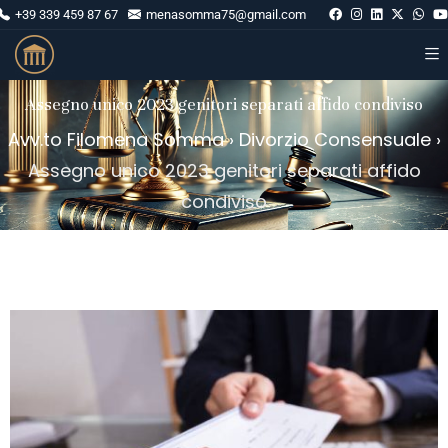
+39 339 459 87 67
menasomma75@gmail.com
Assegno unico 2023 genitori separati affido condiviso
Avv.to Filomena Somma
›
Divorzio Consensuale
›
Assegno unico 2023 genitori separati affido
condiviso