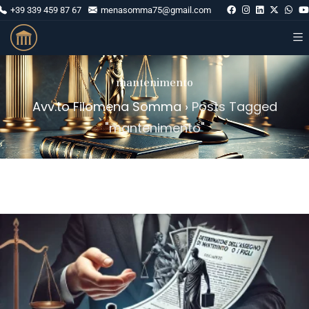
+39 339 459 87 67
menasomma75@gmail.com
mantenimento
Avv.to Filomena Somma
›
Posts Tagged
"mantenimento"