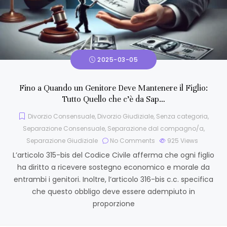
2025-03-05
Fino a Quando un Genitore Deve Mantenere il Figlio:
Tutto Quello che c’è da Sap…
Divorzio Consensuale
,
Divorzio Giudiziale
,
Senza categoria
,
Separazione Consensuale
,
Separazione dal compagno/a
,
Separazione Giudiziale
No Comments
925
Views
L’articolo 315-bis del Codice Civile afferma che ogni figlio
ha diritto a ricevere sostegno economico e morale da
entrambi i genitori. Inoltre, l’articolo 316-bis c.c. specifica
che questo obbligo deve essere adempiuto in
proporzione