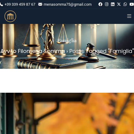
+39 339 459 87 67
menasomma75@gmail.com
Famiglia
Avv.to Filomena Somma
›
Posts Tagged "Famiglia"