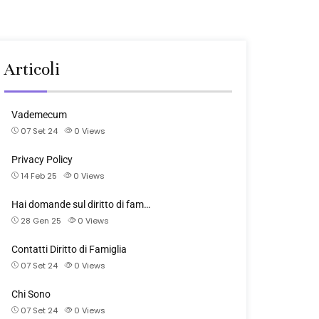
Articoli
Vademecum
07 Set 24
0
Views
Privacy Policy
14 Feb 25
0
Views
Hai domande sul diritto di fam…
28 Gen 25
0
Views
Contatti Diritto di Famiglia
07 Set 24
0
Views
Chi Sono
07 Set 24
0
Views