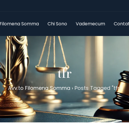
 Filomena Somma
Chi Sono
Vademecum
Contatt
tfr
Avv.to Filomena Somma
›
Posts Tagged "tfr"