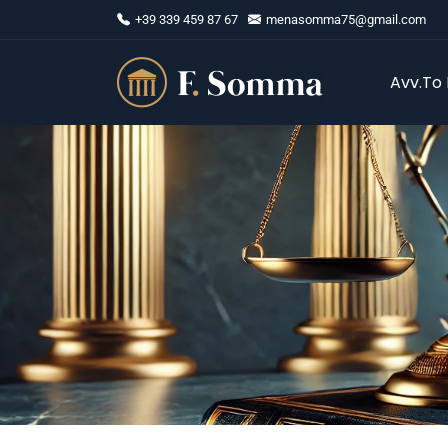
+39 339 459 87 67
menasomma75@gmail.com
Avv.to