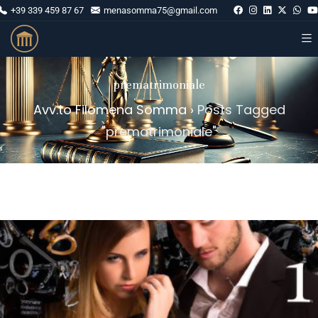
+39 339 459 87 67
menasomma75@gmail.com
prematrimoniale
Avv.to Filomena Somma
›
Posts Tagged
"prematrimoniale"