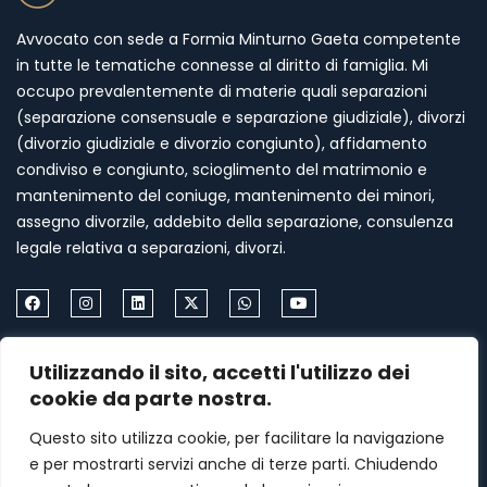
Avvocato con sede a Formia Minturno Gaeta competente
in tutte le tematiche connesse al diritto di famiglia. Mi
occupo prevalentemente di materie quali separazioni
(separazione consensuale e separazione giudiziale), divorzi
(divorzio giudiziale e divorzio congiunto), affidamento
condiviso e congiunto, scioglimento del matrimonio e
mantenimento del coniuge, mantenimento dei minori,
assegno divorzile, addebito della separazione, consulenza
legale relativa a separazioni, divorzi.
Come Contattarmi
Utilizzando il sito, accetti l'utilizzo dei
cookie da parte nostra.
Formia via Palazzo Condotto 18
Questo sito utilizza cookie, per facilitare la navigazione
+39 339 459 87 67
e per mostrarti servizi anche di terze parti. Chiudendo
menasomma75@gmail.com