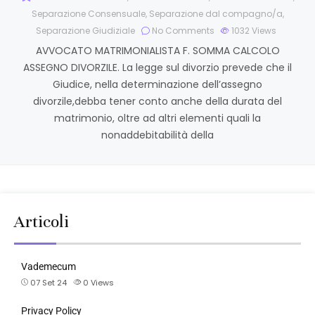
Separazione Consensuale
,
Separazione dal compagno/a
,
Separazione Giudiziale
No Comments
1032
Views
AVVOCATO MATRIMONIALISTA F. SOMMA CALCOLO
ASSEGNO DIVORZILE. La legge sul divorzio prevede che il
Giudice, nella determinazione dell’assegno
divorzile,debba tener conto anche della durata del
matrimonio, oltre ad altri elementi quali la
nonaddebitabilità della
Articoli
Vademecum
07 Set 24
0
Views
Privacy Policy