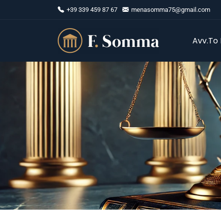
+39 339 459 87 67
menasomma75@gmail.com
Avv.to