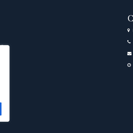
C
di
e
nto