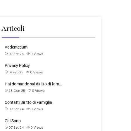
Articoli
Vademecum
07 Set 24
0
Views
Privacy Policy
14 Feb 25
0
Views
Hai domande sul diritto di fam…
28 Gen 25
0
Views
Contatti Diritto di Famiglia
07 Set 24
0
Views
Chi Sono
07 Set 24
0
Views