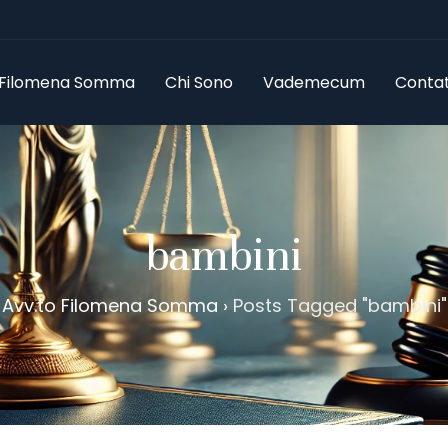
 Filomena Somma
Chi Sono
Vademecum
Contatt
bambini
Avv.to Filomena Somma
›
Posts Tagged "bambini"