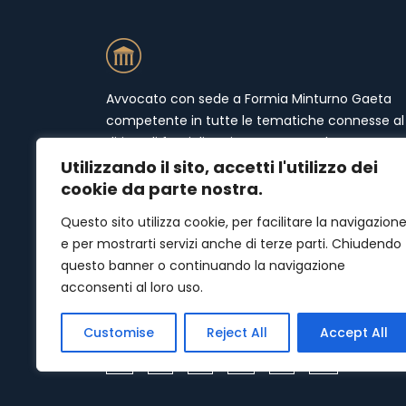
Avvocato con sede a Formia Minturno Gaeta
competente in tutte le tematiche connesse al
diritto di famiglia. Mi occupo prevalentemente 
materie quali separazioni (separazione
Utilizzando il sito, accetti l'utilizzo dei
consensuale e separazione giudiziale), divorzi
cookie da parte nostra.
(divorzio giudiziale e divorzio congiunto),
Questo sito utilizza cookie, per facilitare la navigazion
affidamento condiviso e congiunto, scioglime
e per mostrarti servizi anche di terze parti. Chiudendo
del matrimonio e mantenimento del coniuge,
questo banner o continuando la navigazione
mantenimento dei minori, assegno divorzile,
acconsenti al loro uso.
addebito della separazione, consulenza legale
relativa a separazioni, divorzi.
Customise
Reject All
Accept All