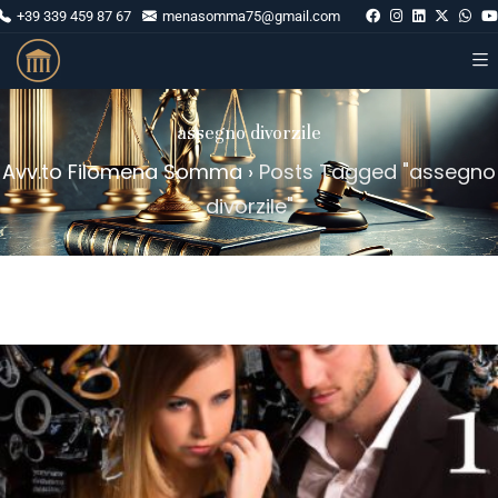
+39 339 459 87 67
menasomma75@gmail.com
assegno divorzile
Avv.to Filomena Somma
›
Posts Tagged "assegno
divorzile"