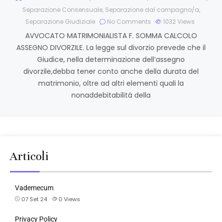
Separazione Consensuale
,
Separazione dal compagno/a
,
Separazione Giudiziale
No Comments
1032
Views
AVVOCATO MATRIMONIALISTA F. SOMMA CALCOLO
ASSEGNO DIVORZILE. La legge sul divorzio prevede che il
Giudice, nella determinazione dell’assegno
divorzile,debba tener conto anche della durata del
matrimonio, oltre ad altri elementi quali la
nonaddebitabilità della
Articoli
Vademecum
07 Set 24
0
Views
Privacy Policy