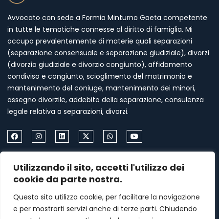
Avvocato con sede a Formia Minturno Gaeta competente
in tutte le tematiche connesse al diritto di famiglia. Mi
occupo prevalentemente di materie quali separazioni
(separazione consensuale e separazione giudiziale), divorzi
(divorzio giudiziale e divorzio congiunto), affidamento
condiviso e congiunto, scioglimento del matrimonio e
mantenimento del coniuge, mantenimento dei minori,
assegno divorzile, addebito della separazione, consulenza
legale relativa a separazioni, divorzi.
Come Contattarmi
Utilizzando il sito, accetti l'utilizzo dei
cookie da parte nostra.
Formia via Palazzo Condotto 18
Questo sito utilizza cookie, per facilitare la navigazione
+39 339 459 87 67
e per mostrarti servizi anche di terze parti. Chiudendo
menasomma75@gmail.com