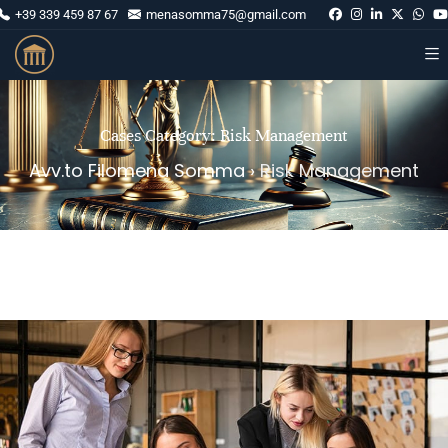
+39 339 459 87 67
menasomma75@gmail.com
Cases Category:
Risk Management
Avv.to Filomena Somma
›
Risk Management
Accelerating Innovation for SmartTech Gadgets