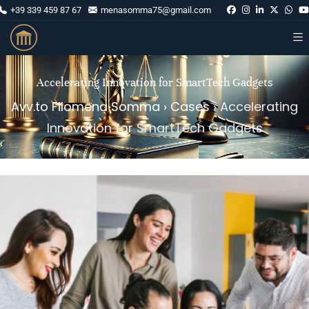
+39 339 459 87 67
menasomma75@gmail.com
Accelerating Innovation for SmartTech Gadgets
Avv.to Filomena Somma
›
Cases
›
Accelerating
Innovation for SmartTech Gadgets