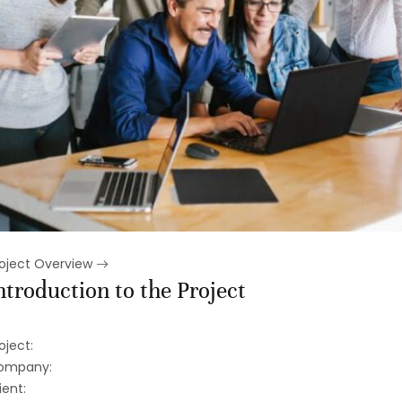
roject Overview
ntroduction to the Project
oject:
ompany:
ient: