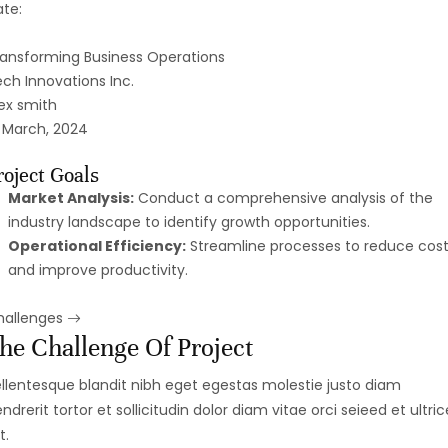
te:
ansforming Business Operations
ch Innovations Inc.
ex smith
 March, 2024
roject Goals
Market Analysis:
Conduct a comprehensive analysis of the
industry landscape to identify growth opportunities.
Operational Efficiency:
Streamline processes to reduce cost
and improve productivity.
hallenges
he Challenge Of Project
llentesque blandit nibh eget egestas molestie justo diam
ndrerit tortor et sollicitudin dolor diam vitae orci seieed et ultric
t.