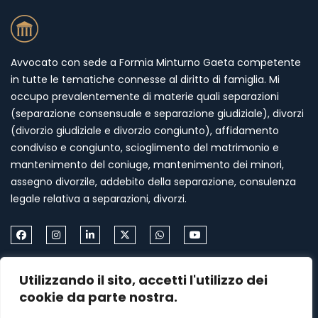
Avvocato con sede a Formia Minturno Gaeta competente
in tutte le tematiche connesse al diritto di famiglia. Mi
occupo prevalentemente di materie quali separazioni
(separazione consensuale e separazione giudiziale), divorzi
(divorzio giudiziale e divorzio congiunto), affidamento
condiviso e congiunto, scioglimento del matrimonio e
mantenimento del coniuge, mantenimento dei minori,
assegno divorzile, addebito della separazione, consulenza
legale relativa a separazioni, divorzi.
Come Contattarmi
Utilizzando il sito, accetti l'utilizzo dei
cookie da parte nostra.
Formia via Palazzo Condotto 18