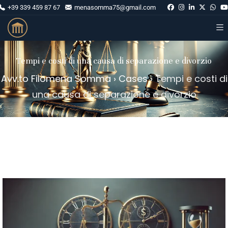
+39 339 459 87 67
menasomma75@gmail.com
Tempi e costi di una causa di separazione e divorzio
Avv.to Filomena Somma
›
Cases
›
Tempi e costi di
una causa di separazione e divorzio