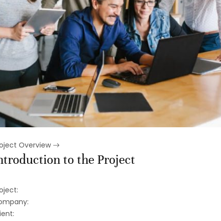
roject Overview
ntroduction to the Project
oject:
ompany:
ient: