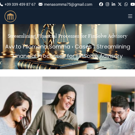
+39 339 459 87 67
menasomma75@gmail.com
Streamlining Financial Processes for FinSolve Advisory
Avv.to Filomena Somma
›
Cases
›
Streamlining
Financial Processes for FinSolve Advisory