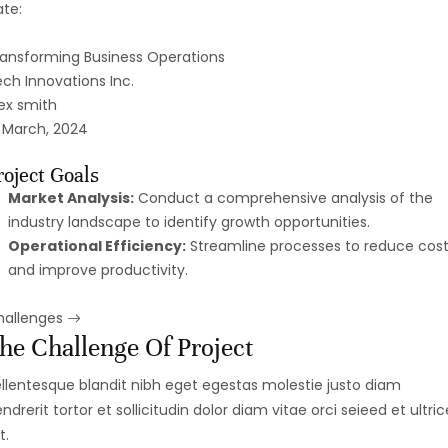
te:
ansforming Business Operations
ch Innovations Inc.
ex smith
 March, 2024
roject Goals
Market Analysis:
Conduct a comprehensive analysis of the
industry landscape to identify growth opportunities.
Operational Efficiency:
Streamline processes to reduce cost
and improve productivity.
hallenges
he Challenge Of Project
llentesque blandit nibh eget egestas molestie justo diam
ndrerit tortor et sollicitudin dolor diam vitae orci seieed et ultric
t.