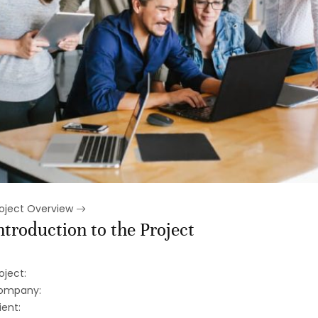
roject Overview
ntroduction to the Project
oject:
ompany:
ient: