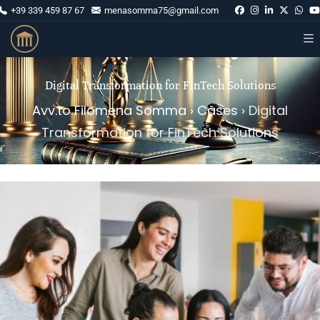
+39 339 459 87 67
menasomma75@gmail.com
Digital Transformation for FinTech Solutions
Avv.to Filomena Somma
›
Cases
›
Digital
Transformation for FinTech Solutions