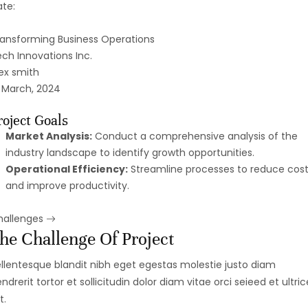
te:
ansforming Business Operations
ch Innovations Inc.
ex smith
 March, 2024
roject Goals
Market Analysis:
Conduct a comprehensive analysis of the
industry landscape to identify growth opportunities.
Operational Efficiency:
Streamline processes to reduce cost
and improve productivity.
hallenges
he Challenge Of Project
llentesque blandit nibh eget egestas molestie justo diam
ndrerit tortor et sollicitudin dolor diam vitae orci seieed et ultric
t.