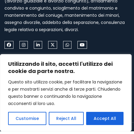
(divorzio giudiziale e divorzio congiunto), affidamento
condiviso e congiunto, scioglimento del matrimonio e
mantenimento del coniuge, mantenimento dei minori,
assegno divorzile, addebito della separazione, consulenza
legale relativa a separazioni, divorzi.
Come Contattarmi
Utilizzando il sito, accetti l'utilizzo dei
cookie da parte nostra.
Formia via Palazzo Condotto 18
Questo sito utilizza cookie, per facilitare la navigazione
+39 339 459 87 67
e per mostrarti servizi anche di terze parti. Chiudendo
menasomma75@gmail.com
questo banner o continuando la navigazione
acconsenti al loro uso.
Lunedi–Venerdì: 9am – 7pm
Customise
Reject All
Accept All