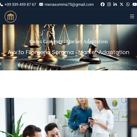
+39 339 459 87 67
menasomma75@gmail.com
Cases Category:
Market Adaptation
Avv.to Filomena Somma
›
Market Adaptation
E-Commerce Growth for Trendsetters Boutique