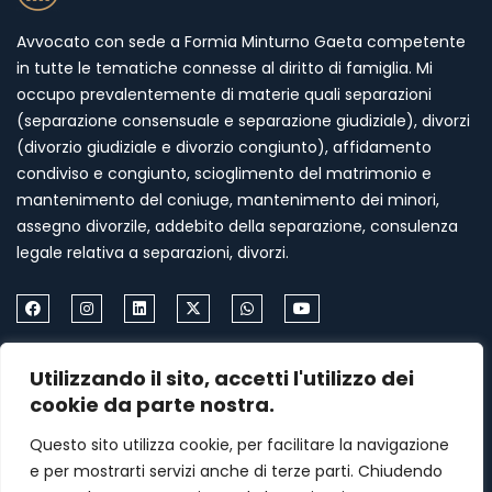
Avvocato con sede a Formia Minturno Gaeta competente
in tutte le tematiche connesse al diritto di famiglia. Mi
occupo prevalentemente di materie quali separazioni
(separazione consensuale e separazione giudiziale), divorzi
(divorzio giudiziale e divorzio congiunto), affidamento
condiviso e congiunto, scioglimento del matrimonio e
mantenimento del coniuge, mantenimento dei minori,
assegno divorzile, addebito della separazione, consulenza
legale relativa a separazioni, divorzi.
Come Contattarmi
Utilizzando il sito, accetti l'utilizzo dei
cookie da parte nostra.
Formia via Palazzo Condotto 18
Questo sito utilizza cookie, per facilitare la navigazione
+39 339 459 87 67
e per mostrarti servizi anche di terze parti. Chiudendo
menasomma75@gmail.com