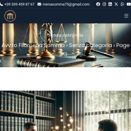
+39 339 459 87 67
menasomma75@gmail.com
Senza categoria
Avv.to Filomena Somma
›
Senza categoria
›
Page
3